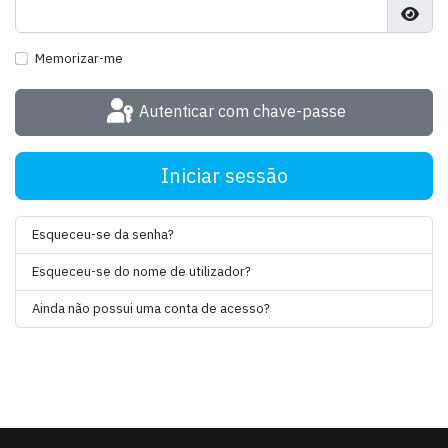
Most
Memorizar-me
Autenticar com chave-passe
Iniciar sessão
Esqueceu-se da senha?
Esqueceu-se do nome de utilizador?
Ainda não possui uma conta de acesso?