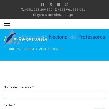
+351 253 209 590
+351 961 333 051
geral@anprofessores.pt
Área Reservada
Está em...
Entrada
Área Reservada
Nome de utilizador
*
Senha
*