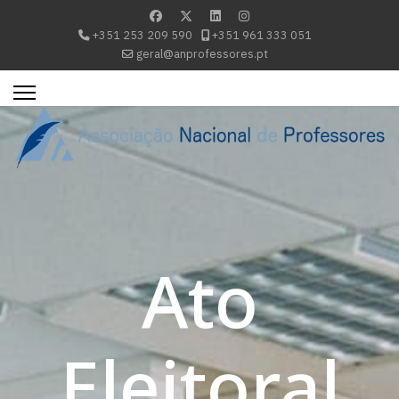
+351 253 209 590
+351 961 333 051
geral@anprofessores.pt
Ato
Eleitoral