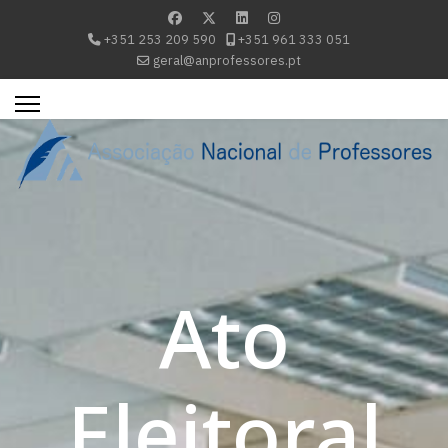
+351 253 209 590
+351 961 333 051
geral@anprofessores.pt
Ato
Eleitoral